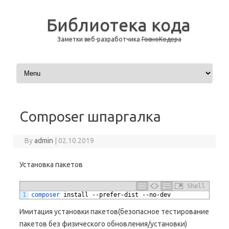
Библиотека кода
Заметки веб-разработчика
ГовноКодера
Skip to content
Composer шпаргалка
By
admin
|
02.10.2019
Установка пакетов
Shell
1
composer 
install
--
prefer
-
dist
--
no
-
dev
Имитация установки пакетов(безопасное тестирование
пакетов без физического обновления/установки)