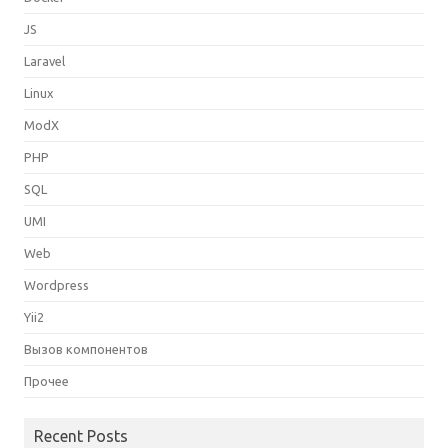
JS
Laravel
Linux
ModX
PHP
SQL
UMI
Web
Wordpress
Yii2
Вызов компонентов
Прочее
Recent Posts