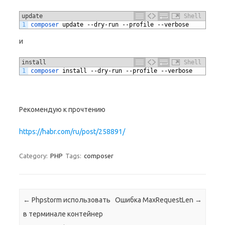
update
Shell
1
composer 
update
--
dry
-
run
--
profile
--
verbose
и
install
Shell
1
composer 
install
--
dry
-
run
--
profile
--
verbose
Рекомендую к прочтению
https://habr.com/ru/post/258891/
Category:
PHP
Tags:
composer
Post navigation
←
Phpstorm использовать
Ошибка MaxRequestLen
→
в терминале контейнер