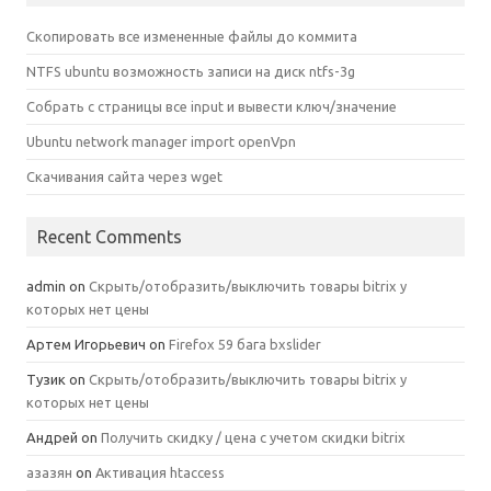
Скопировать все измененные файлы до коммита
NTFS ubuntu возможность записи на диск ntfs-3g
Собрать с страницы все input и вывести ключ/значение
Ubuntu network manager import openVpn
Скачивания сайта через wget
Recent Comments
admin
on
Скрыть/отобразить/выключить товары bitrix у
которых нет цены
Артем Игорьевич
on
Firefox 59 бага bxslider
Тузик
on
Скрыть/отобразить/выключить товары bitrix у
которых нет цены
Андрей
on
Получить скидку / цена с учетом скидки bitrix
азазян
on
Активация htaccess