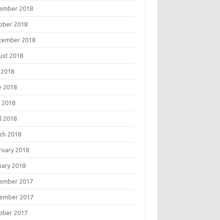
ember 2018
ober 2018
tember 2018
ust 2018
 2018
e 2018
 2018
l 2018
ch 2018
ruary 2018
uary 2018
ember 2017
ember 2017
ober 2017