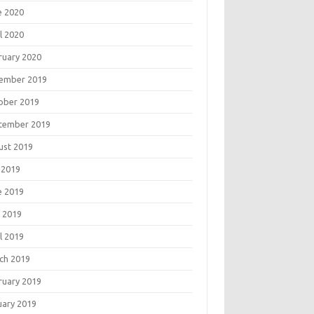
e 2020
l 2020
ruary 2020
ember 2019
ober 2019
tember 2019
ust 2019
 2019
e 2019
 2019
l 2019
ch 2019
ruary 2019
uary 2019