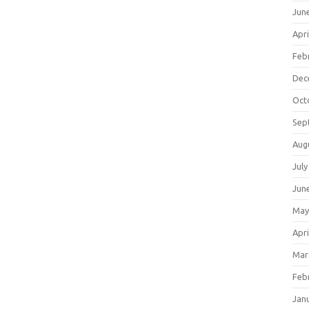
Jun
Apri
Feb
Dec
Oct
Sep
Aug
July
Jun
May
Apri
Mar
Feb
Jan