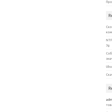
Про
R
Ско
ком
NTF
3g
Соб
зна
Ubu
Ска
R
adm
тов