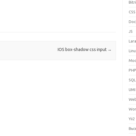
Bitr
CSS
Doc
JS
Lara
IOS box-shadow css input
→
Lin
Mo
PH
SQL
UMI
We
Wor
Yii2
Выз