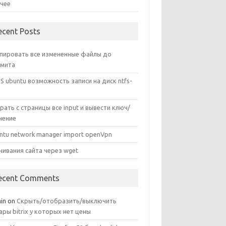
чее
ecent Posts
пировать все измененные файлы до
мита
S ubuntu возможность записи на диск ntfs-
рать с страницы все input и вывести ключ/
чение
ntu network manager import openVpn
чивания сайта через wget
ecent Comments
in
on
Скрыть/отобразить/выключить
ары bitrix у которых нет цены