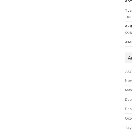
Арт
Туз
тов
Анд
ски
аза
A
July
Nov
May
Dec
Dec
Oct
July