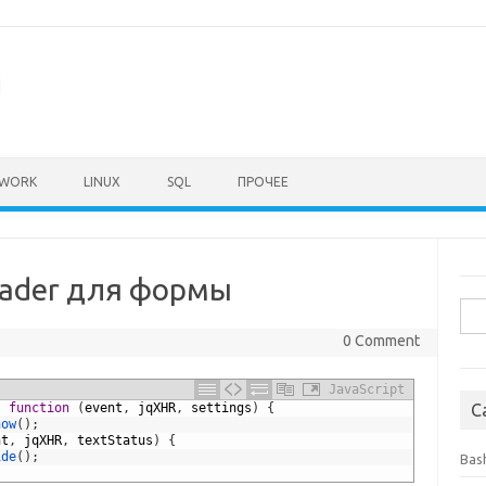
а
EWORK
LINUX
SQL
ПРОЧЕЕ
oader для формы
Sea
for:
0 Comment
JavaScript
,
function
(
event
,
jqXHR
,
settings
)
{
C
how
(
)
;
nt
,
jqXHR
,
textStatus
)
{
ide
(
)
;
Bas