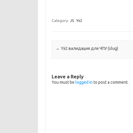
Category:
JS
Yii2
Post navigation
←
Yii2 валидация для ЧПУ (slug)
Leave a Reply
You must be
logged in
to post a comment.