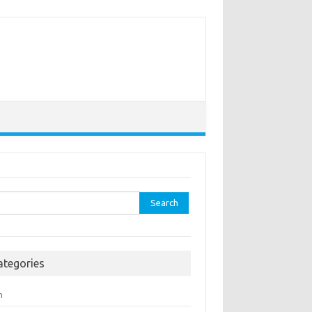
rch
ategories
h