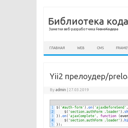
Библиотека код
Заметки веб-разработчика
ГовноКодера
Skip to content
ГЛАВНАЯ
WEB
CMS
FRAM
Yii2 прелоудер/prel
By
admin
|
27.03.2019
1
$
(
'#auth-form'
)
.
on
(
'ajaxBeforeSend'
2
$
(
'section.authForm .loader'
)
.
s
3
}
)
.
on
(
'ajaxComplete'
,
function
(
eve
4
$
(
'section.authForm .loader'
)
.
h
5
}
)
;