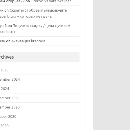
ем Игорьевич
on
Firefox 59 бага bxslider
ик
on
Скрыть/отобразить/выключить
ары bitrix у которых нет цены
рей
on
Получить скидку / цена с учетом
дки bitrix
зян
on
Активация htaccess
rchives
 2025
ember 2024
 2024
ember 2022
ember 2020
ober 2020
 2020