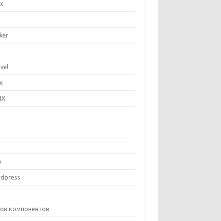
ix
ker
vel
ux
dX
P
b
dpress
ов компонентов