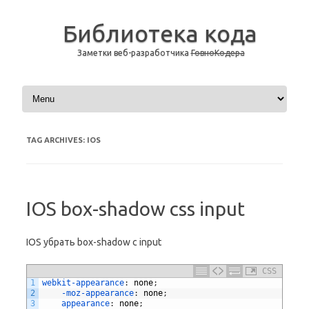
Библиотека кода
Заметки веб-разработчика
ГовноКодера
Skip to content
TAG ARCHIVES:
IOS
IOS box-shadow css input
IOS убрать box-shadow с input
CSS
1
webkit-appearance
:
none
;
2
-moz-appearance
:
none
;
3
appearance
:
none
;