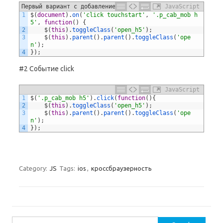
Первый вариант с добавление touchstart
JavaScript
1
$
(
document
)
.
on
(
'click touchstart'
,
'.p_cab_mob h
5'
,
function
(
)
{
2
$
(
this
)
.
toggleClass
(
'open_h5'
)
;
3
$
(
this
)
.
parent
(
)
.
parent
(
)
.
toggleClass
(
'ope
n'
)
;
4
}
)
;
#2 Событие click
JavaScript
1
$
(
'.p_cab_mob h5'
)
.
click
(
function
(
)
{
2
$
(
this
)
.
toggleClass
(
'open_h5'
)
;
3
$
(
this
)
.
parent
(
)
.
parent
(
)
.
toggleClass
(
'ope
n'
)
;
4
}
)
;
Category:
JS
Tags:
ios
,
кроссбраузерность
Search