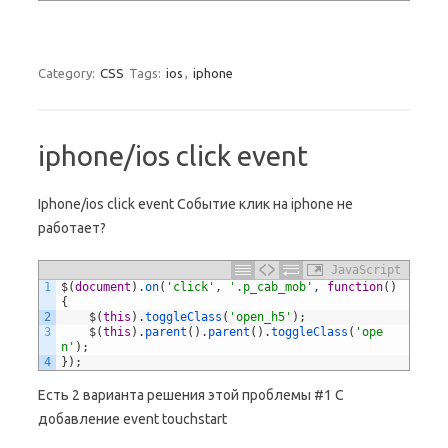
Category:
CSS
Tags:
ios
,
iphone
iphone/ios click event
Iphone/ios click event Событие клик на iphone не
работает?
JavaScript
1
$
(
document
)
.
on
(
'click'
,
'.p_cab_mob'
,
function
(
)
{
2
$
(
this
)
.
toggleClass
(
'open_h5'
)
;
3
$
(
this
)
.
parent
(
)
.
parent
(
)
.
toggleClass
(
'ope
n'
)
;
4
}
)
;
Есть 2 варианта решения этой проблемы #1 С
добавление event touchstart