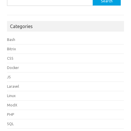
for:
Categories
Bash
Bitrix
CSS
Docker
JS
Laravel
Linux
ModX
PHP
SQL