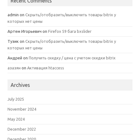
Recent Comments
admin
on
Скрыть/отобразить/выключить товары bitrix у
которых нет цены
Артем Игорьевич
on
Firefox 59 бага bxslider
Тузик
on
Скрыть/отобразить/выключить товары bitrix у
которых нет цены
Андрей
on
Получить скидку / цена с учетом скидки bitrix
азазян
on
Активация htaccess
Archives
July 2025
November 2024
May 2024
December 2022
December 2020