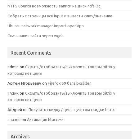
NTFS ubuntu возможность записи на диск ntfs-3g
Собрать с страницы все input и вывести ключ/значение
Ubuntu network manager import openVpn
Скачивания сайта через wget
Recent Comments
admin
on
Скрыть/отобразить/выключить товары bitrix у
которых нет цены
Артем Игорьевич
on
Firefox 59 бага bxslider
Тузик
on
Скрыть/отобразить/выключить товары bitrix у
которых нет цены
Андрей
on
Получить скидку / цена с учетом скидки bitrix
азазян
on
Активация htaccess
Archives