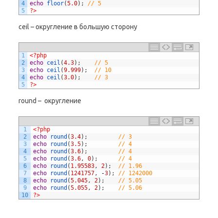
4
echo
floor
(
5.0
)
;
// 5
5
?>
ceil – округление в большую сторону
1
<?php
2
echo
ceil
(
4.3
)
;
// 5
3
echo
ceil
(
9.999
)
;
// 10
4
echo
ceil
(
3.0
)
;
// 3
5
?>
round – округление
1
<?php
2
echo
round
(
3.4
)
;
// 3
3
echo
round
(
3.5
)
;
// 4
4
echo
round
(
3.6
)
;
// 4
5
echo
round
(
3.6
,
0
)
;
// 4
6
echo
round
(
1.95583
,
2
)
;
// 1.96
7
echo
round
(
1241757
,
-
3
)
;
// 1242000
8
echo
round
(
5.045
,
2
)
;
// 5.05
9
echo
round
(
5.055
,
2
)
;
// 5.06
10
?>