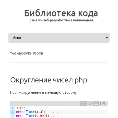
Библиотека кода
Заметки веб-разработчика
ГовноКодера
Skip to content
TAG ARCHIVES:
FLOOR
Округление чисел php
floor – округление в меньшую сторону
1
<?php
2
echo
floor
(
4.3
)
;
// 4
3
echo
floor
(
9.999
)
;
// 9