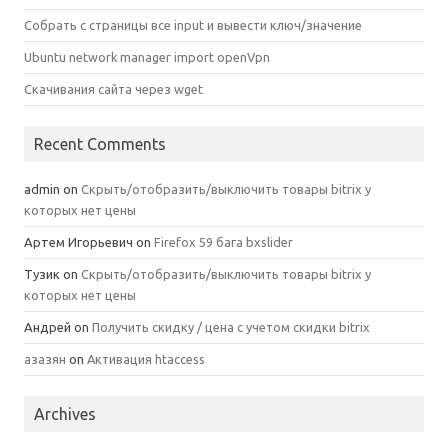
Собрать с страницы все input и вывести ключ/значение
Ubuntu network manager import openVpn
Скачивания сайта через wget
Recent Comments
admin
on
Скрыть/отобразить/выключить товары bitrix у
которых нет цены
Артем Игорьевич
on
Firefox 59 бага bxslider
Тузик
on
Скрыть/отобразить/выключить товары bitrix у
которых нет цены
Андрей
on
Получить скидку / цена с учетом скидки bitrix
азазян
on
Активация htaccess
Archives