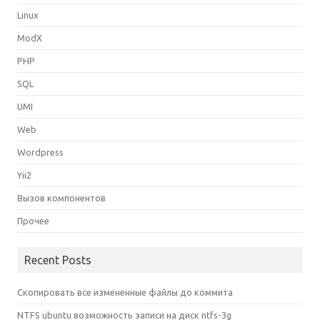
Linux
ModX
PHP
SQL
UMI
Web
Wordpress
Yii2
Вызов компонентов
Прочее
Recent Posts
Скопировать все измененные файлы до коммита
NTFS ubuntu возможность записи на диск ntfs-3g