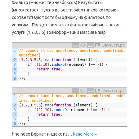
Фильтр (множество чекбоксов) Результаты
(множество) Нужно вывести работников которые
соответствуют хотя бы одному из фильтров по
услугам. Представим что в фильтре выбраны некие
услуги [1,2,3,5,6] Трансформации массива map
JavaScript
1
// вернет [true, undefined, undefined, undefined, 
undefined]
2
[
1
,
2
,
3
,
5
,
6
]
.
map
(
function
(
element
)
{
3
if
(
[
1
,
10
]
.
indexOf
(
element
)
!
==
-
1
)
{
4
return
true
;
5
}
6
}
)
;
JavaScript
1
// вернет [undefined, undefined, undefined, undef
ined, undefined]
2
[
1
,
2
,
3
,
5
,
6
]
.
map
(
function
(
element
)
{
3
if
(
[
21
,
10
]
.
indexOf
(
element
)
!
==
-
1
)
{
4
return
true
;
5
}
6
}
)
;
findIndex Вернет индекс из…
Read More »