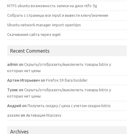
NTFS ubuntu возможность записи на диск ntfs-3g
Собрать с страницы все input и вывести ключ/значение
Ubuntu network manager import openVpn
Скачивания сайта через wget
Recent Comments
admin
on
Скрыть/отобразить/выключить товары bitrix у
которых нет цены
Артем Игорьевич
on
Firefox 59 бага bxslider
Тузик
on
Скрыть/отобразить/выключить товары bitrix у
которых нет цены
Андрей
on
Получить скидку / цена с учетом скидки bitrix
азазян
on
Активация htaccess
Archives