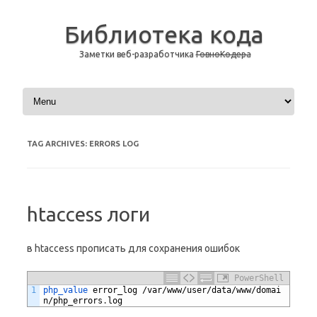
Библиотека кода
Заметки веб-разработчика
ГовноКодера
Skip to content
TAG ARCHIVES:
ERRORS LOG
htaccess логи
в htaccess прописать для сохранения ошибок
PowerShell
1
php_value 
error_log
/
var
/
www
/
user
/
data
/
www
/
domai
n
/
php_errors
.
log