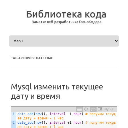
Библиотека кода
Заметки веб-разработчика
ГовноКодера
Skip to content
TAG ARCHIVES:
DATETIME
Mysql изменить текущее
дату и время
MySQL
1
date_add
(
now
(),
interval
-1
hour
)
# получим текущ
ее дату и время - 1 час
2
date_add
(
now
(),
interval
+1
hour
)
# получим текущ
ее дату и время + 1 час