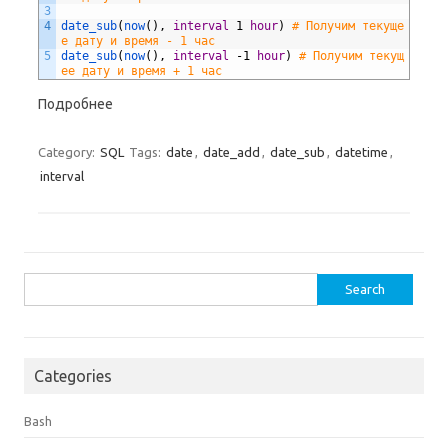
3
4
date_sub
(
now
(),
interval
1
hour
)
# Получим текуще
е дату и время - 1 час
5
date_sub
(
now
(),
interval
-1
hour
)
# Получим текущ
ее дату и время + 1 час
Подробнее
Category:
SQL
Tags:
date
,
date_add
,
date_sub
,
datetime
,
interval
Search
for:
Categories
Bash