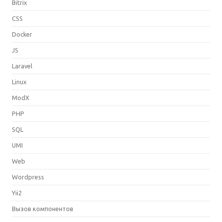
Bitrix
CSS
Docker
JS
Laravel
Linux
ModX
PHP
SQL
UMI
Web
Wordpress
Yii2
Вызов компонентов