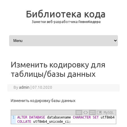
Библиотека кода
Заметки веб-разработчика
ГовноКодера
Skip to content
Изменить кодировку для
таблицы/базы данных
By
admin
|
07.10.2020
Изменить кодировку базы данных
MySQL
1
ALTER
DATABASE
databasename
CHARACTER SET
utf8mb4
COLLATE
utf8mb4_unicode_ci;