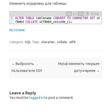
Изменить кодировку для таблицы
MySQL
1
ALTER
TABLE
tablename
CONVERT
TO
CHARACTER SET
ut
f8mb4
COLLATE
utf8mb4_unicode_ci;
Источник
Category:
SQL
Tags:
character
,
collate
,
utf8
Post navigation
←
Выбросить
Mysql изменить текущее
пользователя SSH
дату и время
→
Leave a Reply
You must be
logged in
to post a comment.