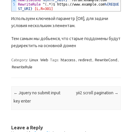
4
RewriteCond
%{HTTP_HOST}
^
forum
.
example
.
com
5
RewriteRule
^
(
.
*
)
$
https
:
//
www
.
example
.
com
%{REQUE
ST_URI}
[L,R=301]
Используем ключевой параметр [OR], для задачи
условия нескольким элементам.
Тем самым мы добьемся, что старые поддомены будут
редиректить на основной домен
Category:
Linux
Web
Tags:
htaccess
,
redirect
,
RewriteCond
,
RewriteRule
Post navigation
←
Jquery no submit input
yii2 scroll pagination
→
key enter
Leave a Reply