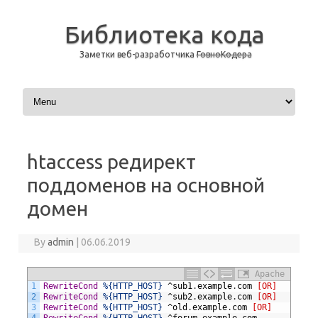
Библиотека кода
Заметки веб-разработчика
ГовноКодера
Skip to content
htaccess редирект
поддоменов на основной
домен
By
admin
|
06.06.2019
Apache
1
RewriteCond
%{HTTP_HOST}
^
sub1
.
example
.
com
[OR]
2
RewriteCond
%{HTTP_HOST}
^
sub2
.
example
.
com
[OR]
3
RewriteCond
%{HTTP_HOST}
^
old
.
example
.
com
[OR]