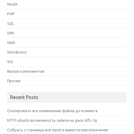
ModX
PHP
SQL
UMI
Web
Wordpress
Yii2
Вызов компонентов
Прочее
Recent Posts
Скопировать все измененные файлы до коммита
NTFS ubuntu возможность записи на диск ntfs-3g
Собрать с страницы все input и вывести ключ/значение