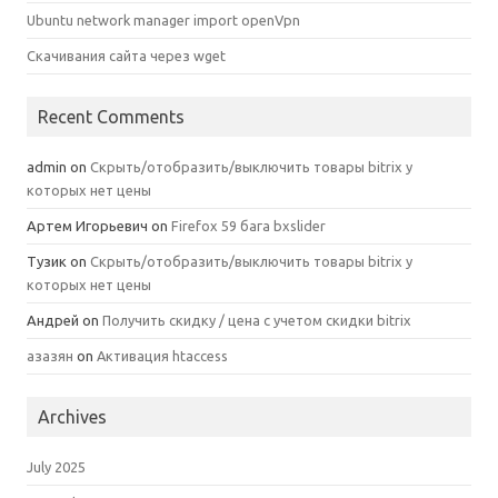
Ubuntu network manager import openVpn
Скачивания сайта через wget
Recent Comments
admin
on
Скрыть/отобразить/выключить товары bitrix у
которых нет цены
Артем Игорьевич
on
Firefox 59 бага bxslider
Тузик
on
Скрыть/отобразить/выключить товары bitrix у
которых нет цены
Андрей
on
Получить скидку / цена с учетом скидки bitrix
азазян
on
Активация htaccess
Archives
July 2025