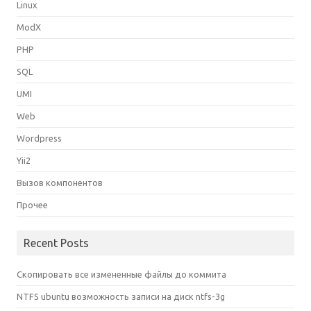
Linux
ModX
PHP
SQL
UMI
Web
Wordpress
Yii2
Вызов компонентов
Прочее
Recent Posts
Скопировать все измененные файлы до коммита
NTFS ubuntu возможность записи на диск ntfs-3g