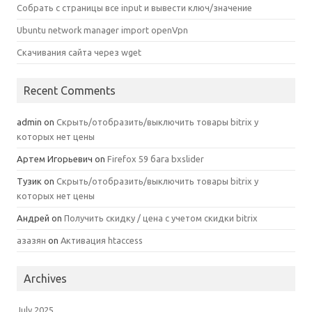
Собрать с страницы все input и вывести ключ/значение
Ubuntu network manager import openVpn
Скачивания сайта через wget
Recent Comments
admin
on
Скрыть/отобразить/выключить товары bitrix у
которых нет цены
Артем Игорьевич
on
Firefox 59 бага bxslider
Тузик
on
Скрыть/отобразить/выключить товары bitrix у
которых нет цены
Андрей
on
Получить скидку / цена с учетом скидки bitrix
азазян
on
Активация htaccess
Archives
July 2025