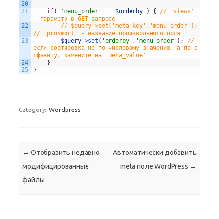
20
21
if
(
'menu_order'
==
$orderby
)
{
// 'views' 
- параметр в GET-запросе
22
// $query->set('meta_key','menu_order'); 
// 'prosmort' - название произвольного поля
23
$query
-
>
set
(
'orderby'
,
'menu_order'
)
;
// 
если сортировка не по числовому значению, а по а
лфавиту, замените на 'meta_value'
24
}
25
}
Category:
Wordpress
Post navigation
←
Отобразить недавно
Автоматически добавить
модифицированные
meta поле WordPress
→
файлы