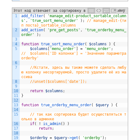
Этот код отвечает за сортировку в админке по нашему
PHP
1
add_filter
(
'manage_edit-product_sortable_column
новому столбцу
s'
,
'true_sort_menu_order'
)
;
// manage_edit-{ти
п поста}_sortable_columns
2
add_action
(
'pre_get_posts'
,
'true_orderby_menu_
order'
)
;
3
4
function
true_sort_menu_order
(
$columns
)
{
5
$columns
[
'menu_order'
]
=
'menu_order'
;
//  $columns['ID колонки'] = 'Значение параметра 
orderby'
6
7
//Кстати, здесь вы также можете сделать любу
ю колонку несортируемой, просто удалите её из ма
ссива
8
//unset($columns['date']);
9
10
return
$columns
;
11
}
12
13
function
true_orderby_menu_order
(
$query
)
{
14
15
// так как сортировка будет осуществляться т
олько в админке
16
if
(
!
is_admin
(
)
)
17
return
;
18
19
$orderby
=
$query
-
>
get
(
'orderby'
)
;