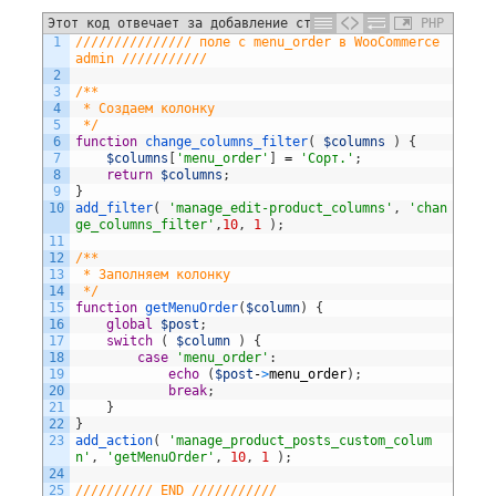
Этот код отвечает за добавление столбца в
PHP
1
/////////////// поле с menu_order в WooCommerce 
WooCommerce и так же заполнение его в админ панеле
admin ///////////
WP.
2
3
/**
4
 * Создаем колонку
5
 */
6
function
change_columns_filter
(
$columns
)
{
7
$columns
[
'menu_order'
]
=
'Сорт.'
;
8
return
$columns
;
9
}
10
add_filter
(
'manage_edit-product_columns'
,
'chan
ge_columns_filter'
,
10
,
1
)
;
11
12
/**
13
 * Заполняем колонку
14
 */
15
function
getMenuOrder
(
$column
)
{
16
global
$post
;
17
switch
(
$column
)
{
18
case
'menu_order'
:
19
echo
(
$post
-
>
menu_order
)
;
20
break
;
21
}
22
}
23
add_action
(
'manage_product_posts_custom_colum
n'
,
'getMenuOrder'
,
10
,
1
)
;
24
25
////////// END ///////////