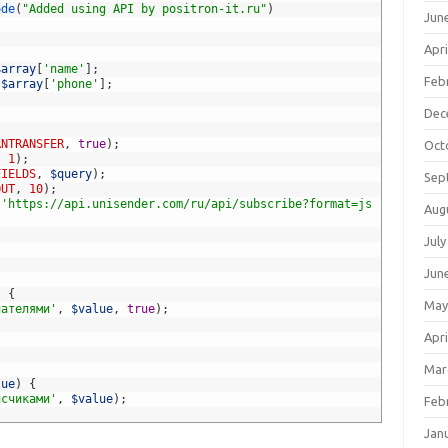
ode
(
"Added using API by positron-it.ru"
)
Jun
Apri
$array
[
'name'
]
;
Feb
$array
[
'phone'
]
;
Dec
RNTRANSFER
,
true
)
;
Oct
,
1
)
;
FIELDS
,
$query
)
;
Sep
OUT
,
10
)
;
'https://api.unisender.com/ru/api/subscribe?format=js
Aug
July
Jun
)
{
May
пателями'
,
$value
,
true
)
;
Apri
Mar
lue
)
{
исчиками'
,
$value
)
;
Feb
Jan