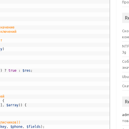
Про
R
значение
Ско
сключений
ком
ат
NTF
ay
)
3g
Соб
зна
y
)
?
true
:
$res
;
Ubu
Ска
лей
)
{
R
'
]
,
$array
)
)
{
adm
тов
дписчиков))
$key
,
$phone
,
$fields
)
;