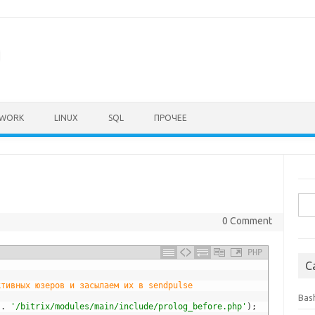
а
EWORK
LINUX
SQL
ПРОЧЕЕ
Sea
for:
0 Comment
PHP
C
ктивных юзеров и засылаем их в sendpulse
Bas
.
'/bitrix/modules/main/include/prolog_before.php'
)
;