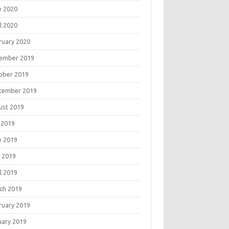
e 2020
l 2020
ruary 2020
ember 2019
ober 2019
tember 2019
ust 2019
 2019
e 2019
 2019
l 2019
ch 2019
ruary 2019
uary 2019