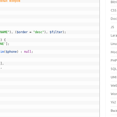
ивных юзеров
Bitr
CSS
Doc
JS
"NAME"
)
,
(
$order
=
"desc"
)
,
$filter
)
;
Lara
)
)
{
Lin
ONE'
]
;
rim
(
$phone
)
:
null
;
Mo
PH
'
]
,
]
,
SQL
UMI
We
Wor
Yii2
Выз