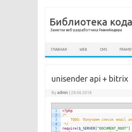
Библиотека код
Заметки веб-разработчика
ГовноКодера
Skip to content
ГЛАВНАЯ
WEB
CMS
FRAM
unisender api + bitrix
By
admin
|
28.06.2018
1
<?php
2
/*
3
    TODO: Получаем список email а
4
 */
5
require
(
$_SERVER
[
"DOCUMENT_ROOT"
]