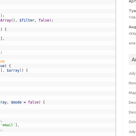
Арт
Туз
'
)
;
тов
(
Array
(
)
,
$filter
,
false
)
;
Анд
)
)
{
ски
'
]
,
аза
)
;
A
ков
lue
)
{
'
]
,
$array
)
)
{
July
Nov
May
rray
,
$mode
=
false
)
{
Dec
Dec
D
,
Oct
[
'email'
]
,
y
,
July