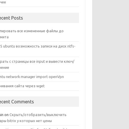
чее
ecent Posts
пировать все измененные файлы до
мита
S ubuntu возможность записи на диск ntfs-
рать с страницы все input и вывести ключ/
чение
ntu network manager import openVpn
чивания сайта через wget
ecent Comments
in
on
Скрыть/отобразить/выключить
ары bitrix у которых нет цены