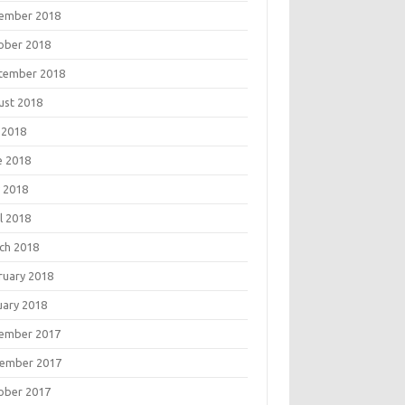
ember 2018
ober 2018
tember 2018
ust 2018
 2018
e 2018
 2018
l 2018
ch 2018
ruary 2018
uary 2018
ember 2017
ember 2017
ober 2017