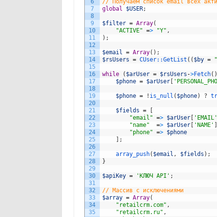
6
// Получаем список email всех акт
7
global
$USER
;
8
9
$filter
=
Array
(
10
"ACTIVE"
=
>
"Y"
,
11
)
;
12
13
$email
=
Array
(
)
;
14
$rsUsers
=
CUser::
GetList
(
(
$by
=
15
16
while
(
$arUser
=
$rsUsers
-
>
Fetch
(
17
$phone
=
$arUser
[
'PERSONAL_PH
18
19
$phone
=
!
is_null
(
$phone
)
?
t
20
21
$fields
=
[
22
"email"
=
>
$arUser
[
'EMAIL
23
"name"
=
>
$arUser
[
'NAME'
24
"phone"
=
>
$phone
25
]
;
26
27
array_push
(
$email
,
$fields
)
;
28
}
29
30
$apiKey
=
'КЛЮЧ API'
;
31
32
// Массив с исключениями
33
$array
=
Array
(
34
"retailcrm.com"
,
35
"retailcrm.ru"
,