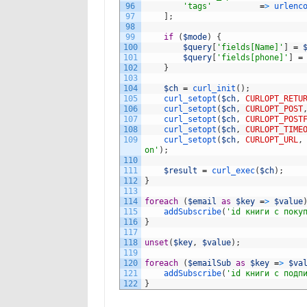
96
'tags'
=
>
urlenc
97
]
;
98
99
if
(
$mode
)
{
100
$query
[
'fields[Name]'
]
=
101
$query
[
'fields[phone]'
]
=
102
}
103
104
$ch
=
curl_init
(
)
;
105
curl_setopt
(
$ch
,
CURLOPT_RETU
106
curl_setopt
(
$ch
,
CURLOPT_POST
107
curl_setopt
(
$ch
,
CURLOPT_POST
108
curl_setopt
(
$ch
,
CURLOPT_TIME
109
curl_setopt
(
$ch
,
CURLOPT_URL
,
on'
)
;
110
111
$result
=
curl_exec
(
$ch
)
;
112
}
113
114
foreach
(
$email
as
$key
=
>
$value
115
addSubscribe
(
'id книги с поку
116
}
117
118
unset
(
$key
,
$value
)
;
119
120
foreach
(
$emailSub
as
$key
=
>
$va
121
addSubscribe
(
'id книги с подп
122
}