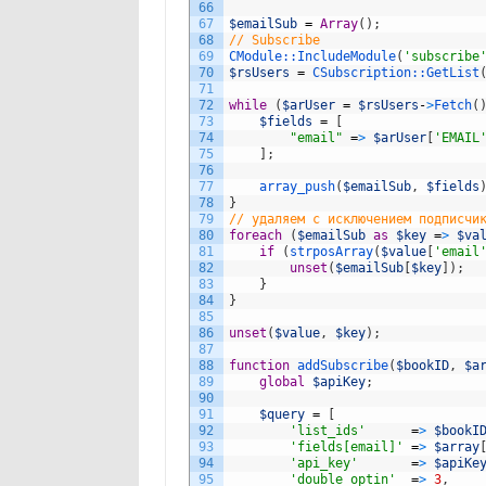
66
67
$emailSub
=
Array
(
)
;
68
// Subscribe
69
CModule::
IncludeModule
(
'subscribe
70
$rsUsers
=
CSubscription::
GetList
71
72
while
(
$arUser
=
$rsUsers
-
>
Fetch
(
73
$fields
=
[
74
"email"
=
>
$arUser
[
'EMAIL
75
]
;
76
77
array_push
(
$emailSub
,
$fields
78
}
79
// удаляем с исключением подписчи
80
foreach
(
$emailSub
as
$key
=
>
$va
81
if
(
strposArray
(
$value
[
'email
82
unset
(
$emailSub
[
$key
]
)
;
83
}
84
}
85
86
unset
(
$value
,
$key
)
;
87
88
function
addSubscribe
(
$bookID
,
$a
89
global
$apiKey
;
90
91
$query
=
[
92
'list_ids'
=
>
$bookI
93
'fields[email]'
=
>
$array
94
'api_key'
=
>
$apiKe
95
'double_optin'
=
>
3
,