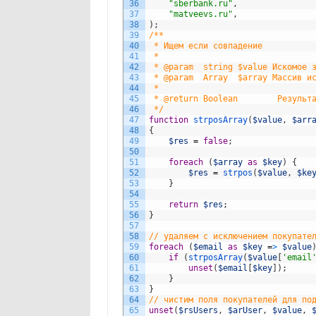
36
"sberbank.ru"
,
37
"matveevs.ru"
,
38
)
;
39
/**
40
 * Ищем если совпадение
41
 *
42
 * @param  string $value Искомое 
43
 * @param  Array  $array Массив и
44
 *
45
 * @return Boolean        Результ
46
 */
47
function
strposArray
(
$value
,
$arr
48
{
49
$res
=
false
;
50
51
foreach
(
$array
as
$key
)
{
52
$res
=
strpos
(
$value
,
$ke
53
}
54
55
return
$res
;
56
}
57
58
// удаляем с исключением покупате
59
foreach
(
$email
as
$key
=
>
$value
60
if
(
strposArray
(
$value
[
'email
61
unset
(
$email
[
$key
]
)
;
62
}
63
}
64
// чистим поля покупателей для по
65
unset
(
$rsUsers
,
$arUser
,
$value
,