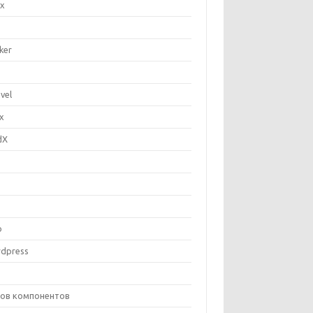
ix
ker
vel
ux
dX
P
b
dpress
ов компонентов