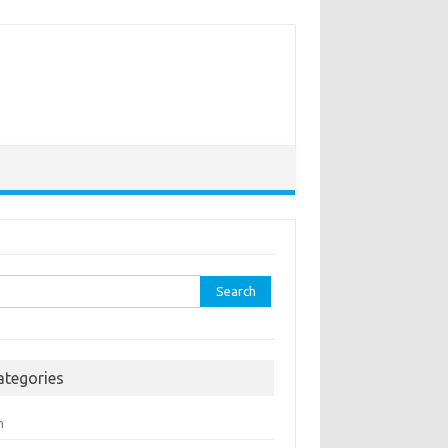
rch
ategories
h