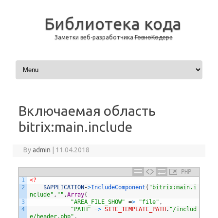
Библиотека кода
Заметки веб-разработчика
ГовноКодера
Skip to content
Включаемая область
bitrix:main.include
By
admin
|
11.04.2018
PHP
1
<?
2
$APPLICATION
-
>
IncludeComponent
(
"bitrix:main.i
nclude"
,
""
,
Array
(
3
"AREA_FILE_SHOW"
=
>
"file"
,
4
"PATH"
=
>
SITE_TEMPLATE_PATH
.
"/includ
e/header.php"
,