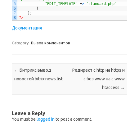
5
"EDIT_TEMPLATE"
=
>
"standard.php"
6
)
7
)
;
8
?>
Документация
Category:
Вызов компонентов
Post navigation
←
Битрикс вывод
Редирект с http на https и
новостей bitrix:news.list
с без www на с www
htaccess
→
Leave a Reply
You must be
logged in
to post a comment.