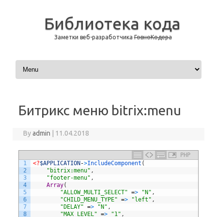
Библиотека кода
Заметки веб-разработчика
ГовноКодера
Skip to content
Битрикс меню bitrix:menu
By
admin
|
11.04.2018
PHP
1
<?
$APPLICATION
-
>
IncludeComponent
(
2
"bitrix:menu"
,
3
"footer-menu"
,
4
Array
(
5
"ALLOW_MULTI_SELECT"
=
>
"N"
,
6
"CHILD_MENU_TYPE"
=
>
"left"
,
7
"DELAY"
=
>
"N"
,
8
"MAX_LEVEL"
=
>
"1"
,