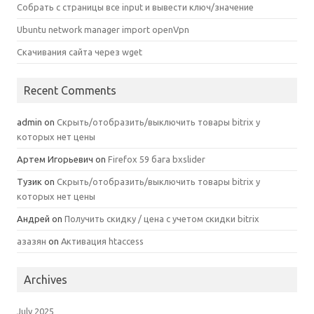
Собрать с страницы все input и вывести ключ/значение
Ubuntu network manager import openVpn
Скачивания сайта через wget
Recent Comments
admin
on
Скрыть/отобразить/выключить товары bitrix у
которых нет цены
Артем Игорьевич
on
Firefox 59 бага bxslider
Тузик
on
Скрыть/отобразить/выключить товары bitrix у
которых нет цены
Андрей
on
Получить скидку / цена с учетом скидки bitrix
азазян
on
Активация htaccess
Archives
July 2025