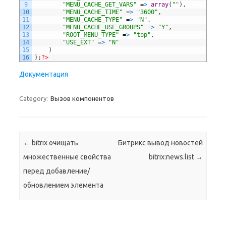
9
"MENU_CACHE_GET_VARS"
=
>
array
(
""
)
,
10
"MENU_CACHE_TIME"
=
>
"3600"
,
11
"MENU_CACHE_TYPE"
=
>
"N"
,
12
"MENU_CACHE_USE_GROUPS"
=
>
"Y"
,
13
"ROOT_MENU_TYPE"
=
>
"top"
,
14
"USE_EXT"
=
>
"N"
15
)
16
)
;
?>
Документация
Category:
Вызов компонентов
Post navigation
←
bitrix очищать
Битрикс вывод новостей
множественные свойства
bitrix:news.list
→
перед добавление/
обновлением элемента