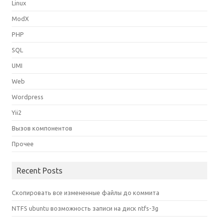
Linux
ModX
PHP
SQL
UMI
Web
Wordpress
Yii2
Вызов компонентов
Прочее
Recent Posts
Скопировать все измененные файлы до коммита
NTFS ubuntu возможность записи на диск ntfs-3g