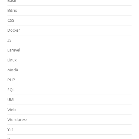
Bash
Bitrix
CSS
Docker
JS
Laravel
Linux
ModX
PHP
SQL
UMI
Web
Wordpress
Yii2