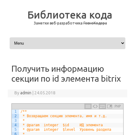
Библиотека кода
Заметки веб-разработчика
ГовноКодера
Skip to content
Получить информацию
секции по id элемента bitrix
By
admin
|
24.05.2018
PHP
1
/**
2
 * Возвращаем секцию элемента, имя и т.д.
3
 * 
4
 * @param  integer  $id     ИД элемента
5
 * @param  integer  $level  Уровень раздела
6
 * 