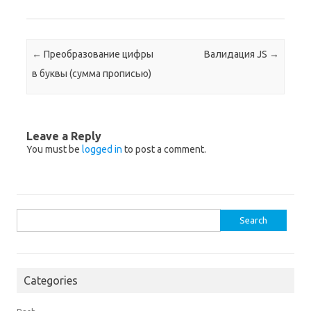
Post navigation
←
Преобразование цифры
Валидация JS
→
в буквы (сумма прописью)
Leave a Reply
You must be
logged in
to post a comment.
Search
for:
Categories