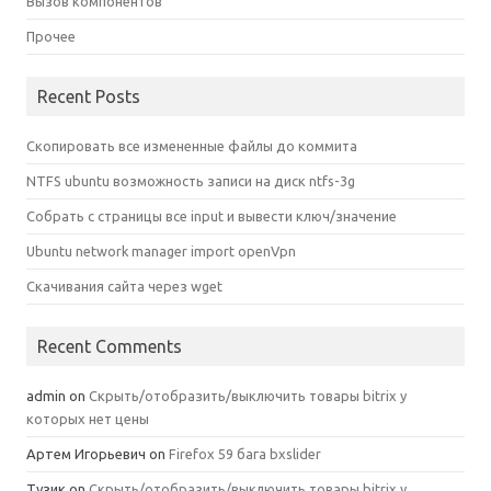
Вызов компонентов
Прочее
Recent Posts
Скопировать все измененные файлы до коммита
NTFS ubuntu возможность записи на диск ntfs-3g
Собрать с страницы все input и вывести ключ/значение
Ubuntu network manager import openVpn
Скачивания сайта через wget
Recent Comments
admin
on
Скрыть/отобразить/выключить товары bitrix у
которых нет цены
Артем Игорьевич
on
Firefox 59 бага bxslider
Тузик
on
Скрыть/отобразить/выключить товары bitrix у