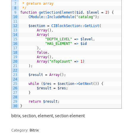
7
 * @return array
8
 */
9
function
getSectionElement
(
$id
,
$level
=
2
)
{
10
CModule::
IncludeModule
(
"catalog"
)
;
11
12
$section
=
CIBlockSection::
GetList
(
13
Array
(
)
,
14
Array
(
15
"DEPTH_LEVEL"
=
>
$level
,
16
"HAS_ELEMENT"
=
>
$id
17
)
,
18
false
,
19
Array
(
)
,
20
Array
(
"nTopCount"
=
>
1
)
21
)
;
22
23
$result
=
Array
(
)
;
24
25
while
(
$res
=
$section
-
>
GetNext
(
)
)
{
26
$result
=
$res
;
27
}
28
29
return
$result
;
30
}
bitrix, section, element, section element
Category:
Bitrix