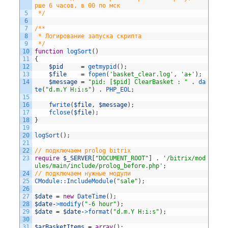
рше 6 часов, в 00 по мск
5
 */
6
7
/**
8
 * Логирование запуска скрипта
9
 */
10
function
logSort
(
)
11
{
12
$pid
=
getmypid
(
)
;
13
$file
=
fopen
(
'basket_clear.log'
,
'a+'
)
;
14
$message
=
"pid: [$pid] ClearBasket : "
.
da
te
(
"d.m.Y H:i:s"
)
.
PHP_EOL
;
15
16
fwrite
(
$file
,
$message
)
;
17
fclose
(
$file
)
;
18
}
19
20
logSort
(
)
;
21
22
// подключаем prolog bitrix 
23
require
$_SERVER
[
"DOCUMENT_ROOT"
]
.
'/bitrix/mod
ules/main/include/prolog_before.php'
;
24
// подключаем нужные модули
25
CModule::
IncludeModule
(
"sale"
)
;
26
27
$date
=
new
DateTime
(
)
;
28
$date
-
>
modify
(
"-6 hour"
)
;
29
$date
=
$date
-
>
format
(
"d.m.Y H:i:s"
)
;
30
31
$arBasketItems
=
array
(
)
;