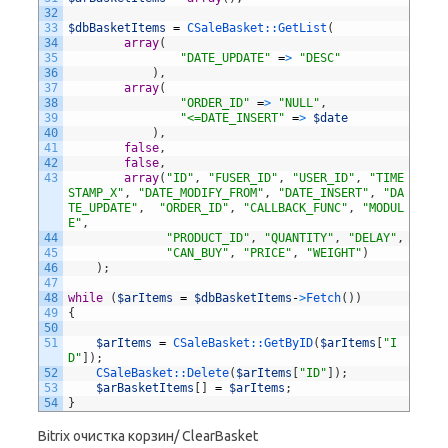
32
33
$dbBasketItems
=
CSaleBasket::
GetList
(
34
array
(
35
"DATE_UPDATE"
=
>
"DESC"
36
)
,
37
array
(
38
"ORDER_ID"
=
>
"NULL"
,
39
"<=DATE_INSERT"
=
>
$date
40
)
,
41
false
,
42
false
,
43
array
(
"ID"
,
"FUSER_ID"
,
"USER_ID"
,
"TIME
STAMP_X"
,
"DATE_MODIFY_FROM"
,
"DATE_INSERT"
,
"DA
TE_UPDATE"
,
"ORDER_ID"
,
"CALLBACK_FUNC"
,
"MODUL
E"
,
44
"PRODUCT_ID"
,
"QUANTITY"
,
"DELAY"
,
45
"CAN_BUY"
,
"PRICE"
,
"WEIGHT"
)
46
)
;
47
48
while
(
$arItems
=
$dbBasketItems
-
>
Fetch
(
)
)
49
{
50
51
$arItems
=
CSaleBasket::
GetByID
(
$arItems
[
"I
D"
]
)
;
52
CSaleBasket::
Delete
(
$arItems
[
"ID"
]
)
;
53
$arBasketItems
[
]
=
$arItems
;
54
}
Bitrix очистка корзин/ ClearBasket