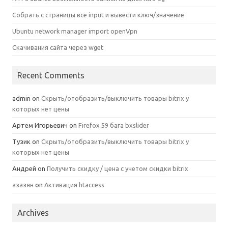
Собрать с страницы все input и вывести ключ/значение
Ubuntu network manager import openVpn
Скачивания сайта через wget
Recent Comments
admin
on
Скрыть/отобразить/выключить товары bitrix у
которых нет цены
Артем Игорьевич
on
Firefox 59 бага bxslider
Тузик
on
Скрыть/отобразить/выключить товары bitrix у
которых нет цены
Андрей
on
Получить скидку / цена с учетом скидки bitrix
азазян
on
Активация htaccess
Archives