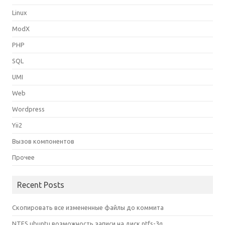
Linux
ModX
PHP
SQL
UMI
Web
Wordpress
Yii2
Вызов компонентов
Прочее
Recent Posts
Скопировать все измененные файлы до коммита
NTFS ubuntu возможность записи на диск ntfs-3g