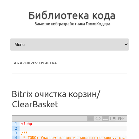
Библиотека кода
Заметки веб-разработчика
ГовноКодера
Skip to content
TAG ARCHIVES:
ОЧИСТКА
Bitrix очистка корзин/
ClearBasket
PHP
1
<?php
2
3
/**
4
 * TODO: Удаляем товары из корзины по крону, ста